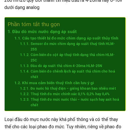
200 mH20 quy đổi thành tín hiệu đầu ra 4-20ma hay 0-10v
dưới dạng analog
Phần tóm tắt thu gọn
Đầu dò mức nước dạng áp suất
Cấu tạo thiết bị đo mức chìm dạng áp suất thủy tĩnh
Sensor đo mức chìm dạng áp suất thuỷ tĩnh HLM-
25S
Cảm biến đo cột áp thuỷ tĩnh dạng thả chìm HLM-
25C
Đầu dò áp suất thả chìm 4-20ma HLM-25N
Cảm biến đo chênh lệch áp suất thả chìm cho hoá
chất
Khi mua cảm biến thuỷ tĩnh cần lưu ý gì
Đo nước hồ thuỷ điện – giếng khoan bao nhiêu mét
Thuỷ tĩnh đo mức chính xác 0,1% 0,2% hay 0,4%
Thuỷ tĩnh đo mức nước thải – nước sạch hay axit hoá
chất
Loại đầu dò mực nước này khá phổ thông và có thể thay
thế cho các loại phao đo mức. Tuy nhiên; riêng về phao đo