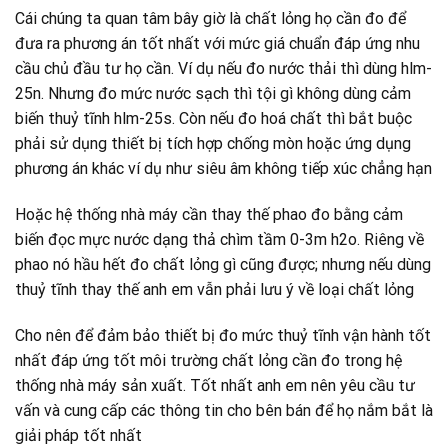
Cái chúng ta quan tâm bây giờ là chất lỏng họ cần đo để
đưa ra phương án tốt nhất với mức giá chuẩn đáp ứng nhu
cầu chủ đầu tư họ cần. Ví dụ nếu đo nước thải thì dùng hlm-
25n. Nhưng đo mức nước sạch thì tội gì không dùng cảm
biến thuỷ tĩnh hlm-25s. Còn nếu đo hoá chất thì bắt buộc
phải sử dụng thiết bị tích hợp chống mòn hoặc ứng dụng
phương án khác ví dụ như siêu âm không tiếp xúc chẳng hạn
Hoặc hệ thống nhà máy cần thay thế phao đo bằng cảm
biến đọc mực nước dạng thả chìm tầm 0-3m h2o. Riêng về
phao nó hầu hết đo chất lỏng gì cũng được; nhưng nếu dùng
thuỷ tĩnh thay thế anh em vẫn phải lưu ý về loại chất lỏng
Cho nên để đảm bảo thiết bị đo mức thuỷ tĩnh vận hành tốt
nhất đáp ứng tốt môi trường chất lỏng cần đo trong hệ
thống nhà máy sản xuất. Tốt nhất anh em nên yêu cầu tư
vấn và cung cấp các thông tin cho bên bán để họ nắm bắt là
giải pháp tốt nhất