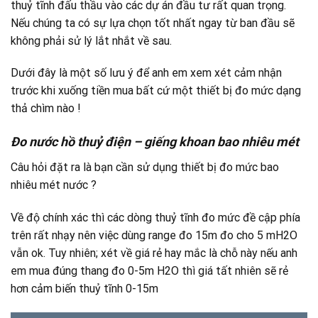
thuỷ tĩnh đấu thầu vào các dự án đầu tư rất quan trọng.
Nếu chúng ta có sự lựa chọn tốt nhất ngay từ ban đầu sẽ
không phải sử lý lắt nhắt về sau.
Dưới đây là một số lưu ý để anh em xem xét cảm nhận
trước khi xuống tiền mua bất cứ một thiết bị đo mức dạng
thả chìm nào !
Đo nước hồ thuỷ điện – giếng khoan bao nhiêu mét
Câu hỏi đặt ra là bạn cần sử dụng thiết bị đo mức bao
nhiêu mét nước ?
Về độ chính xác thì các dòng thuỷ tĩnh đo mức đề cập phía
trên rất nhạy nên việc dùng range đo 15m đo cho 5 mH2O
vẫn ok. Tuy nhiên; xét về giá rẻ hay mắc là chỗ này nếu anh
em mua đúng thang đo 0-5m H2O thì giá tất nhiên sẽ rẻ
hơn cảm biến thuỷ tĩnh 0-15m