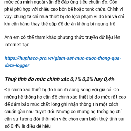
mức của mình ngoài vấn đề đáp ứng tiêu chuẩn đo. Còn
phải phù hợp với chiều cao bồn bể hoặc tank chứa. Chính vì
vậy; chúng ta chỉ mua thiết bị đo lệch phạm vi đo khi và chỉ
khi cần hàng thay thế gấp để dự án không bị ngưng trệ
Anh em có thể tham khảo phương thức truyền dữ liệu lên
internet tại:
https://huphaco-pro.vn/giam-sat-muc-nuoc-thong-qua-
data-logger
Thuỷ tĩnh đo mức chính xác 0,1% 0,2% hay 0,4%
Độ chính xác thiết bị đo luôn đi song song với giá cả. Có
những hệ thống họ cần độ chính xác thiết bị đo mức rất cao
để đảm bảo mức chất lỏng ghi nhận thông tin một cách
chuẩn gần như tuyệt đối. Nhưng có những hệ thống họ chỉ
cần sự tương đối thôi nên việc chọn cảm biến thuỷ tĩnh sai
số 0.4% là điều dễ hiểu