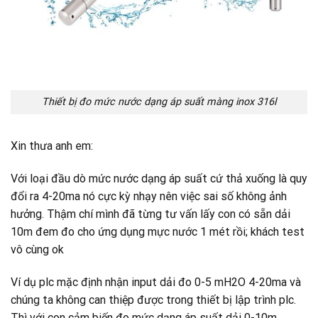
Thiết bị đo mức nước dạng áp suất màng inox 316l
Xin thưa anh em:
Với loại đầu dò mức nước dạng áp suất cứ thả xuống là quy
đổi ra 4-20ma nó cực kỳ nhạy nên việc sai số không ảnh
hưởng. Thậm chí mình đã từng tư vấn lấy con có sẵn dải
10m đem đo cho ứng dụng mực nước 1 mét rồi; khách test
vô cùng ok
Ví dụ plc mặc định nhận input dải đo 0-5 mH2O 4-20ma và
chúng ta không can thiệp được trong thiết bị lập trình plc.
Thì với con cảm biến đo mức dạng áp suất dải 0-10m