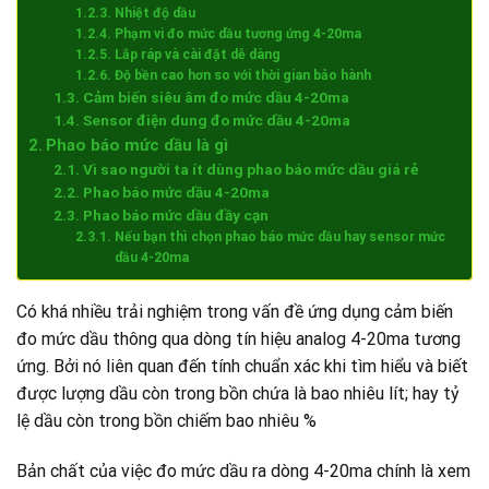
Nhiệt độ dầu
Phạm vi đo mức dầu tương ứng 4-20ma
Lắp ráp và cài đặt dễ dàng
Độ bền cao hơn so với thời gian bảo hành
Cảm biến siêu âm đo mức dầu 4-20ma
Sensor điện dung đo mức dầu 4-20ma
Phao báo mức dầu là gì
Vì sao người ta ít dùng phao báo mức dầu giá rẻ
Phao báo mức dầu 4-20ma
Phao báo mức dầu đầy cạn
Nếu bạn thì chọn phao báo mức dầu hay sensor mức
dầu 4-20ma
Có khá nhiều trải nghiệm trong vấn đề ứng dụng cảm biến
đo mức dầu thông qua dòng tín hiệu analog 4-20ma tương
ứng. Bởi nó liên quan đến tính chuẩn xác khi tìm hiểu và biết
được lượng dầu còn trong bồn chứa là bao nhiêu lít; hay tỷ
lệ dầu còn trong bồn chiếm bao nhiêu %
Bản chất của việc đo mức dầu ra dòng 4-20ma chính là xem