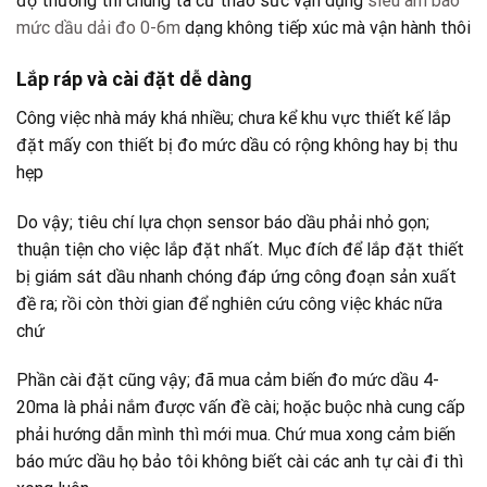
độ thường thì chúng ta cứ thảo sức vận dụng
siêu âm báo
mức dầu dải đo 0-6m
dạng không tiếp xúc mà vận hành thôi
Lắp ráp và cài đặt dễ dàng
Công việc nhà máy khá nhiều; chưa kể khu vực thiết kế lắp
đặt mấy con thiết bị đo mức dầu có rộng không hay bị thu
hẹp
Do vậy; tiêu chí lựa chọn sensor báo dầu phải nhỏ gọn;
thuận tiện cho việc lắp đặt nhất. Mục đích để lắp đặt thiết
bị giám sát dầu nhanh chóng đáp ứng công đoạn sản xuất
đề ra; rồi còn thời gian để nghiên cứu công việc khác nữa
chứ
Phần cài đặt cũng vậy; đã mua cảm biến đo mức dầu 4-
20ma là phải nắm được vấn đề cài; hoặc buộc nhà cung cấp
phải hướng dẫn mình thì mới mua. Chứ mua xong cảm biến
báo mức dầu họ bảo tôi không biết cài các anh tự cài đi thì