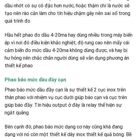
dầu nhớt có sự cô đặc hơn nước; hoặc thậm chí là nước sẽ
tạo nên rào cản làm cho tín hiệu chậm gây nên sai số trong
quá trình đo
Hầu hết phao đo dầu 4-20ma hay dùng nhiều trong máy biến
áp vì nơi đó điều kiện khắc nghiệt; độ rung cao nên mấy cái
cảm biến đo mức dầu 4-20ma không dùng được; và hay bị
hư hỏng nên chắc chắn người dùng sẽ vẫn dụng phương án
thiết kế phao
Phao báo mức dầu đầy cạn
Phao báo mức dầu đầy cạn là sự thiết kế 2 cục inox trên
thân phao với nhiệm vụ cục dưới giúp báo cạn và cục trên
giúp báo đầy. Tín hiệu output ở đây là relay thể hiện sự
ngắt quãng
Bên cạnh đó; phao báo mức dạng cơ này cũng khá đang
dạng với nó còn một thiết kế dây inox thiết kế quả bóng. Bề