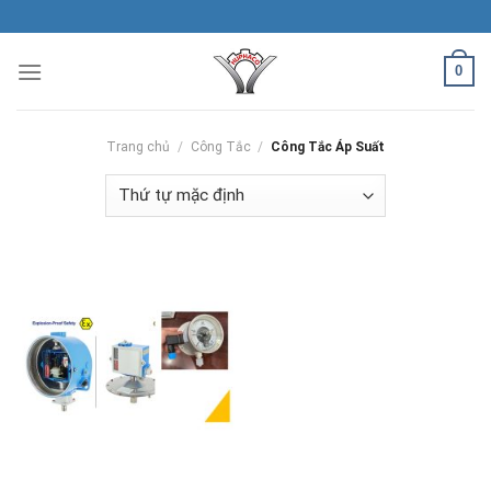
Skip
to
content
0
Trang chủ
/
Công Tắc
/
Công Tắc Áp Suất