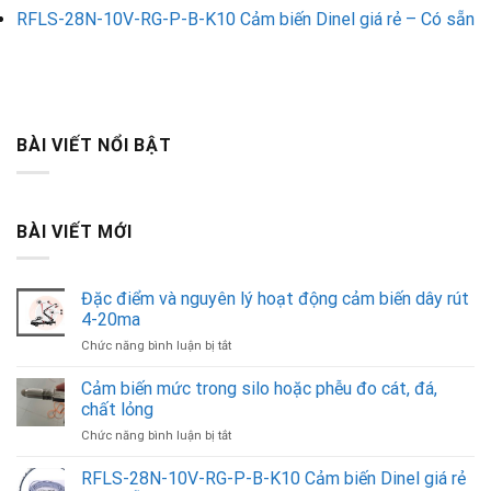
RFLS-28N-10V-RG-P-B-K10 Cảm biến Dinel giá rẻ – Có sẵn
BÀI VIẾT NỔI BẬT
BÀI VIẾT MỚI
Đặc điểm và nguyên lý hoạt động cảm biến dây rút
4-20ma
ở
Chức năng bình luận bị tắt
Đặc
điểm
Cảm biến mức trong silo hoặc phễu đo cát, đá,
và
chất lỏng
nguyên
ở
Chức năng bình luận bị tắt
lý
Cảm
hoạt
biến
RFLS-28N-10V-RG-P-B-K10 Cảm biến Dinel giá rẻ
động
mức