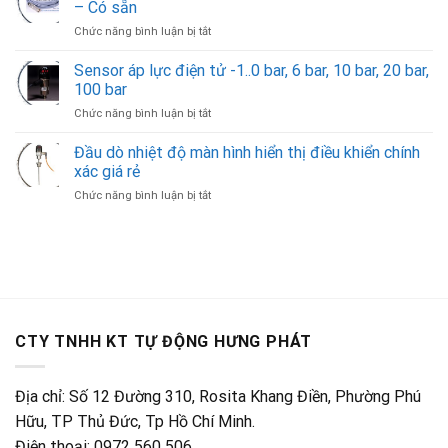
cảm
– Có sẵn
trong
biến
ở
Chức năng bình luận bị tắt
silo
dây
RFLS-
hoặc
rút
28N-
Sensor áp lực điện tử -1..0 bar, 6 bar, 10 bar, 20 bar,
phễu
4-
10V-
đo
100 bar
20ma
RG-
cát,
ở
Chức năng bình luận bị tắt
P-
đá,
Sensor
B-
chất
áp
Đầu dò nhiệt độ màn hình hiển thị điều khiển chính
K10
lỏng
lực
Cảm
xác giá rẻ
điện
biến
ở
Chức năng bình luận bị tắt
tử
Dinel
Đầu
-1..0
giá
dò
bar,
rẻ
nhiệt
6
–
độ
bar,
Có
màn
10
sẵn
hình
bar,
hiển
20
thị
bar,
CTY TNHH KT TỰ ĐỘNG HƯNG PHÁT
điều
100
khiển
bar
chính
Địa chỉ: Số 12 Đường 310, Rosita Khang Điền, Phường Phú
xác
giá
Hữu, TP Thủ Đức, Tp Hồ Chí Minh.
rẻ
Điện thoại: 0972 560 506