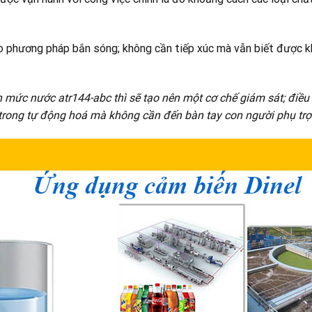
 phương pháp bắn sóng; không cần tiếp xúc mà vẫn biết được kh
 mức nước atr144-abc thì sẽ tạo nên một cơ chế giám sát; điề
ên trong tự động hoá mà không cần đến bàn tay con người phụ trợ