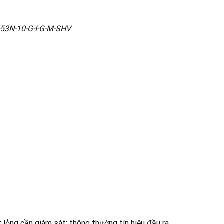
-53N-10-G-I-G-M-SHV
 lỏng cần giám sát; thông thường tín hiệu đầu ra