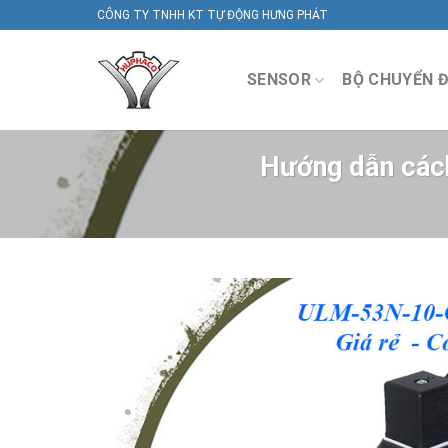
Skip
CÔNG TY TNHH KT TỰ ĐỘNG HƯNG PHÁT
to
content
SENSOR
BỘ CHUYỂN Đ
Hướng dẫn cách