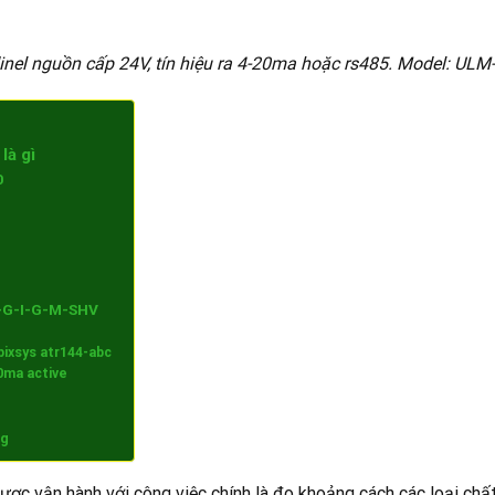
inel nguồn cấp 24V, tín hiệu ra 4-20ma hoặc rs485. Model: ULM
là gì
0
0-G-I-G-M-SHV
pixsys atr144-abc
20ma active
ng
ược vận hành với công việc chính là đo khoảng cách các loại chất