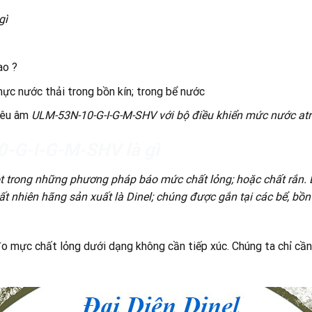
gì
ao ?
ực nước thải trong bồn kín; trong bể nước
iêu âm
ULM-53N-10-G-I-G-M-SHV với bộ điều khiển mức nước at
-G-I-G-M-SHV là gì
trong những phương pháp báo mức chất lỏng; hoặc chất rắn. Loại
ất nhiên hãng sản xuất là Dinel; chúng được gắn tại các bể, bồn
 mực chất lỏng dưới dạng không cần tiếp xúc. Chúng ta chỉ cần gắ