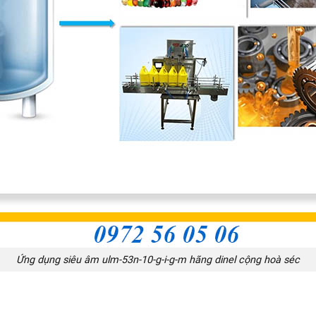
Ứng dụng siêu âm ulm-53n-10-g-i-g-m hãng dinel cộng hoà séc