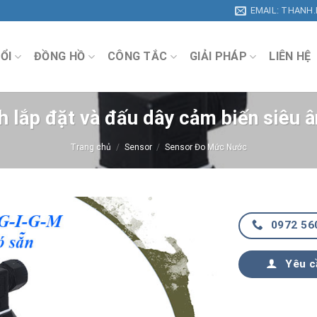
EMAIL: THANH
ỔI
ĐỒNG HỒ
CÔNG TẮC
GIẢI PHÁP
LIÊN HỆ
 lắp đặt và đấu dây cảm biến siêu 
Trang chủ
/
Sensor
/
Sensor Đo Mức Nước
0972 56
Yêu c