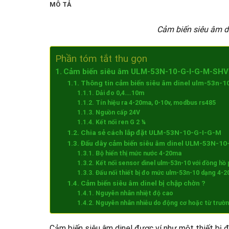
MÔ TẢ
Cảm biến siêu âm d
Phần tóm tắt thu gọn
Cảm biến siêu âm ULM-53N-10-G-I-G-M-SHV 
Thông tin cảm biến siêu âm dinel ulm-53n-1
Dải đo 0,4….10m
Tín hiệu ra 4-20ma, 0-10v, modbus rs485
Nguồn cấp 24V
Kết nối ren G 2 ¼
Chia sẻ cách lắp đặt ULM-53N-10-G-I-G-M
Đấu dây cảm biến siêu âm dinel ULM-53N-1
Bộ hiển thị mức nước 4-20ma
Kết nối sensor dinel ulm-53n-10 với đồng hồ 
Đấu nối thiết bị đo mức ulm-53n-10 dạng 4-
Cảm biến siêu âm dinel bị chập chờn ?
Nguyên nhân nhiệt độ cao
Nguyên nhân nhiễu do động cơ hoặc từ trườ
Cảm biến siêu âm dinel được ví như một thiết bị đ