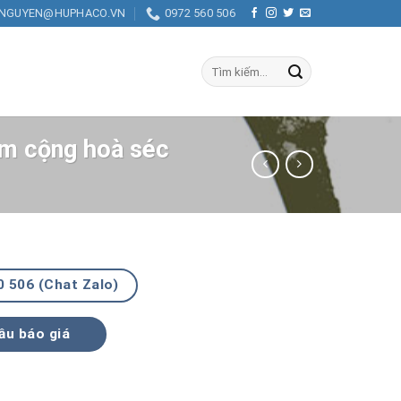
.NGUYEN@HUPHACO.VN
0972 560 506
Tìm
kiếm:
âm cộng hoà séc
0 506 (Chat Zalo)
ầu báo giá