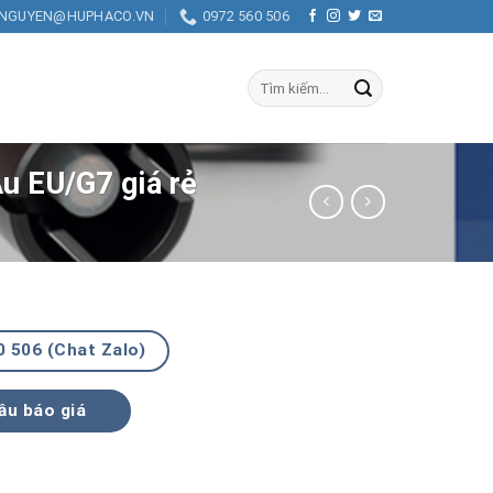
.NGUYEN@HUPHACO.VN
0972 560 506
Tìm
kiếm:
u EU/G7 giá rẻ
0 506 (Chat Zalo)
ầu báo giá