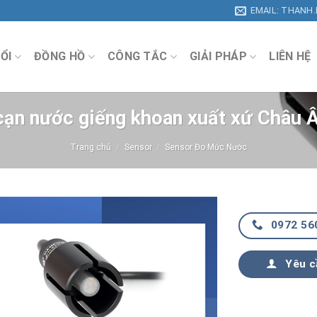
EMAIL: THANH
ỔI
ĐỒNG HỒ
CÔNG TẮC
GIẢI PHÁP
LIÊN HỆ
cạn nước giếng khoan xuất xứ Châu Â
Trang chủ
/
Sensor
/
Sensor Đo Mức Nước
0972 56
Yêu c