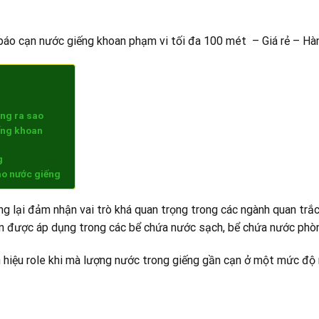
báo cạn nước giếng khoan phạm vi tối đa 100 mét – Giá rẻ – Hà
ng ra sao
ếng khoan
g
áo nước giếng
ng lại đảm nhận vai trò khá quan trọng trong các ngành quan trắ
còn được áp dụng trong các bể chứa nước sạch, bể chứa nước ph
hiệu role khi mà lượng nước trong giếng gần cạn ở một mức độ 