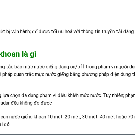
ết bị vận hành; để được tối ưu hoá với thông tin truyền tải đáng
hoan là gì
ng tắc báo mức nước giếng dạng on/off trong phạm vi người dùn
iải pháp quan trắc mực nước giếng bằng phương pháp điện dung t
ựa chọn đa dạng phạm vi điều khiển mức nước. Tuy nhiên; phạm v
 radar đều không đo được
o cạn nước giếng khoan 10 mét, 20 mét, 30 mét, 40 mét hoặc 70 
ại đó