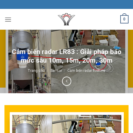
Skip
to
content
0
Cảm biến radar LR83 : Giải pháp báo
mức sâu 10m, 15m, 20m, 30m
Trang chủ
/
Sensor
/
Cảm biến radar flowline