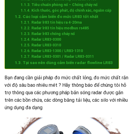
Tiêu chuẩn phòng nổ – Chống cháy nổ
Kích thước, góc phát, độ chính xác, nguồn cấp
Các loại cảm biến đo mức LR83 tốt nhất
Radar lr83 tín hiệu ra 4-20ma
Radar lr83 tín hiệu modbus rs485
Radar lr83 chống cháy nổ
Radar LR83-0300
Radar LR83-0310
Radar LR83-1300 / LR83-1310
Radar LR83-0301 / Radar LR83-0311
Tại sao nên dùng cảm biến radar flowline LR83
Bạn đang cần giải pháp đo mức chất lỏng, đo mức chất rắn
với độ sâu bao nhiêu mét ? Hãy thông báo để chúng tôi hỗ
trợ thông qua các phương pháp bắn sóng radar được gắn
trên các bồn chứa, các dòng băng tải liệu, các silo với nhiều
ứng dụng đa dạng