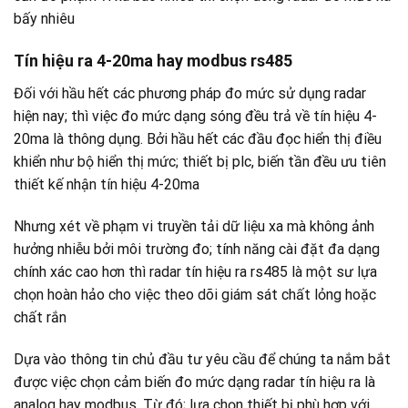
bấy nhiêu
Tín hiệu ra 4-20ma hay modbus rs485
Đối với hầu hết các phương pháp đo mức sử dụng radar
hiện nay; thì việc đo mức dạng sóng đều trả về tín hiệu 4-
20ma là thông dụng. Bởi hầu hết các đầu đọc hiển thị điều
khiển như bộ hiển thị mức; thiết bị plc, biến tần đều ưu tiên
thiết kế nhận tín hiệu 4-20ma
Nhưng xét về phạm vi truyền tải dữ liệu xa mà không ảnh
hưởng nhiễu bởi môi trường đo; tính năng cài đặt đa dạng
chính xác cao hơn thì radar tín hiệu ra rs485 là một sư lựa
chọn hoàn hảo cho việc theo dõi giám sát chất lỏng hoặc
chất rắn
Dựa vào thông tin chủ đầu tư yêu cầu để chúng ta nắm bắt
được việc chọn cảm biến đo mức dạng radar tín hiệu ra là
analog hay modbus. Từ đó; lựa chọn thiết bị phù hợp với