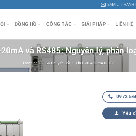
EMAIL: THANH
ỔI
ĐỒNG HỒ
CÔNG TẮC
GIẢI PHÁP
LIÊN HỆ
-20mA và RS485: Nguyên lý, phân loạ
Trang chủ
/
Bộ Chuyển Đổi
/
Tín Hiệu 4-20mA 0-10V
0972 56
Yêu c