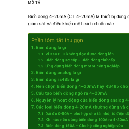
MÔ TẢ
Biến dòng 4–20mA (CT 4–20mA) là thiết bị dùng đ
giám sát và điều khiển một cách chuẩn xác
Phần tóm tắt thu gọn
Biến dòng là gì
Vì sao PLC không đọc được dòng lớn
Biến dòng sơ cấp – Biến dòng thứ cấp
Ứng dụng biến dòng motor công nghiệp
Biến dòng analog là gì
Biến dòng rs485 là gì
Nên chọn biến dòng 4–20mA hay RS485 cho 
Cấu tạo biến dòng ngõ ra 4–20mA
Nguyên lý hoạt động của biến dòng analog 
Các loại biến dòng 4-20mA thường dùng và 
Dải đo 0-50A – phù hợp cho tải nhỏ, tủ điện 
Khi nào nên dùng biến dòng 100A ra 4-20mA
Biến dòng 150A – Cho hệ công nghiệp vừa