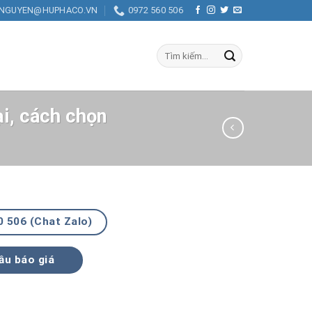
.NGUYEN@HUPHACO.VN
0972 560 506
Tìm
kiếm:
i, cách chọn
0 506 (Chat Zalo)
ầu báo giá