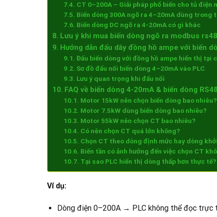
CT 0–200A – Giải pháp phổ biến cho tủ điện 
Biến dòng 300A ngõ ra 4–20mA dùng trong t
Biến dòng DC ngõ ra 4-20mA có gì khác
Lưu ý khi mua biến dòng ngõ ra modbus rs48
Hướng dẫn đấu dây đồng hồ ampe với biến d
Đấu biến dòng với đồng hồ ampe hiển thị tại 
Sơ đồ đấu nối biến dòng 4–20mA vào PLC
Lưu ý quan trọng khi đấu nối
FAQ về biến dòng 4-20mA & biến dòng RS4
Motor 15kW nên chọn biến dòng bao nhiêu?
Motor 7.5kW dùng biến dòng bao nhiêu?
Motor 55kW nên chọn CT bao nhiêu?
Có nên chọn CT quá lớn không?
Chọn CT theo dòng định mức hay dòng khở
Biến tần có ảnh hưởng đến việc chọn CT kh
Tại sao PLC hiển thị dòng thấp hơn thực tế?
Ví dụ:
Dòng điện 0–200A → PLC không thể đọc trực 