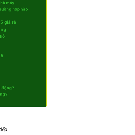
nhà máy
rường hợp nào
5 giá rẻ
òng
chỗ
85
i động?
ông?
tiếp