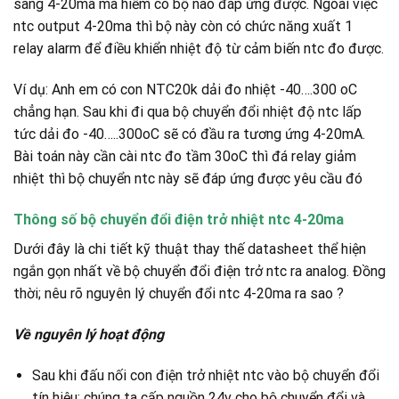
sang 4-20ma mà hiếm có bộ nào đáp ứng được. Ngoài việc
ntc output 4-20ma thì bộ này còn có chức năng xuất 1
relay alarm để điều khiển nhiệt độ từ cảm biến ntc đo được.
Ví dụ: Anh em có con NTC20k dải đo nhiệt -40….300 oC
chẳng hạn. Sau khi đi qua bộ chuyển đổi nhiệt độ ntc lấp
tức dải đo -40…..300oC sẽ có đầu ra tương ứng 4-20mA.
Bài toán này cần cài ntc đo tầm 30oC thì đá relay giảm
nhiệt thì bộ chuyển ntc này sẽ đáp ứng được yêu cầu đó
Thông số bộ chuyển đổi điện trở nhiệt ntc 4-20ma
Dưới đây là chi tiết kỹ thuật thay thế datasheet thể hiện
ngắn gọn nhất về bộ chuyển đổi điện trở ntc ra analog. Đồng
thời; nêu rõ nguyên lý chuyển đổi ntc 4-20ma ra sao ?
Về nguyên lý hoạt động
Sau khi đấu nối con điện trở nhiệt ntc vào bộ chuyển đổi
tín hiệu; chúng ta cấp nguồn 24v cho bộ chuyển đổi và