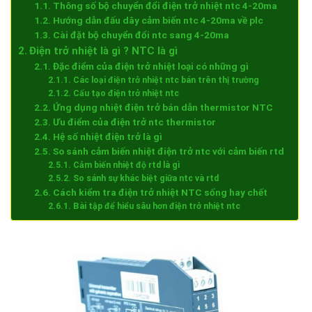
Thông số bộ chuyển đổi điện trở nhiệt ntc 4-20ma
Hướng dẫn đấu dây cảm biến ntc 4-20ma về plc
Cài đặt bộ chuyển đổi ntc sang 4-20ma
Điện trở nhiệt là gì ? NTC là gì
Đặc điểm của điện trở nhiệt loại có những gì
Các loại điện trở nhiệt ntc bán trên thị trường
Cấu tạo điện trở nhiệt ntc
Ứng dụng nhiệt điện trở bán dẫn thermistor NTC
Ưu điểm của điện trở ntc thermistor
Hệ số nhiệt điện trở là gì
So sánh cảm biến nhiệt điện trở ntc với cảm biến rtd
Cảm biến nhiệt độ rtd là gì
So sánh sự khác biệt giữa ntc và rtd
Cách kiểm tra điện trở nhiệt NTC sống hay chết
Bài tập để hiểu sâu hơn điện trở nhiệt ntc