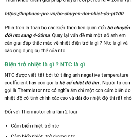
https://huphaco-pro.vn/bo-chuyen-doi-nhiet-do-pt100
Phía trên là toàn bộ các kiến thức liên quan đến
bộ chuyển
đổi ntc sang 4-20ma
. Quay lại vấn đề mà một số anh em
cần giải đáp thắc mắc về nhiệt điện trở là gì ? Ntc là gì và
các ứng dụng cụ thể của ntc
Điện trở nhiệt là gì ? NTC là gì
NTC được viết tắt bởi từ tiếng anh negative temperature
coefficient hay còn gọi là
hệ số nhiệt độ âm
. Người ta còn
gọi là Thermistor ntc có nghĩa ám chỉ một con cảm biến đo
nhiệt độ có tính chính xác cao và dải đo nhiệt độ thì rất nhỏ
Đối với Thermistor chia làm 2 loại
Cảm biến nhiệt trở ntc
Cảm biến nhiệt trở dương ptc