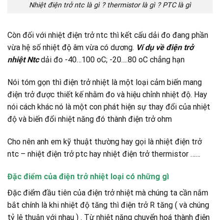
Nhiệt điện trở ntc là gì ? thermistor là gì ? PTC là gì
Còn đối với nhiệt điện trở ntc thì kết cấu dải đo đang phần
vừa hệ số nhiệt độ âm vừa có dương.
Ví dụ về điện trở
nhiệt Ntc
dải đo -40…100 oC; -20….80 oC chẳng hạn
Nói tóm gọn thì điện trở nhiệt là một loại cảm biến mang
điện trở được thiết kế nhằm đo và hiệu chỉnh nhiệt độ. Hay
nói cách khác nó là một con phát hiện sự thay đổi của nhiệt
độ và biến đổi nhiệt năng đó thành điện trở ohm
Cho nên anh em kỹ thuật thường hay gọi là nhiệt điện trở
ntc – nhiệt điện trở ptc hay nhiệt điện trở thermistor ……
Đặc điểm của điện trở nhiệt loại có những gì
Đặc điểm đầu tiên của điện trở nhiệt mà chúng ta cần nắm
bắt chính là khi nhiệt độ tăng thì điện trở R tăng ( và chúng
tỷ lệ thuận với nhau ) . Từ nhiệt năng chuyển hoá thành điện