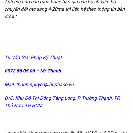
Anh em nào cần mua hoặc báo giá các bộ chuyển bộ
chuyển đổi ntc sang 4-20ma thì liên hệ theo thông tin bên
dưới !
Tư Vấn Giải Pháp Kỹ Thuật
0972 56 05 06 – Mr Thành
Mail: thanh.nguyen@huphaco.vn
Đ/C: Khu Đô Thị Đông Tăng Long, P. Trường Thạnh, TP.
Thủ Đức, TP HCM
Tham khảo thêm giải pháp chuyển đổi pt100 ra 4-20ma tại: