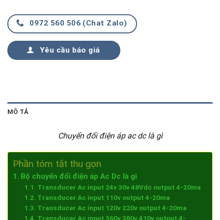
0972 560 506 (Chat Zalo)
Yêu cầu báo giá
MÔ TẢ
Chuyển đổi điện áp ac dc là gì
Phần tóm tắt thu gọn
Bộ chuyển đổi điện áp Ac Dc là gì
Transducer Ac input 24v 30v 48Vdc output 4-20ma
Transducer Ac input 110v output 4-20ma
Transducer Ac input 120v 220v output 4-20ma
Transducer Ac input 360v 380v 410v output 4-