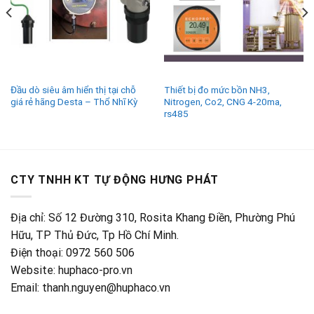
Đầu dò siêu âm hiển thị tại chỗ
Thiết bị đo mức bồn NH3,
giá rẻ hãng Desta – Thổ Nhĩ Kỳ
Nitrogen, Co2, CNG 4-20ma,
rs485
CTY TNHH KT TỰ ĐỘNG HƯNG PHÁT
Địa chỉ: Số 12 Đường 310, Rosita Khang Điền, Phường Phú
Hữu, TP Thủ Đức, Tp Hồ Chí Minh.
Điện thoại: 0972 560 506
Website: huphaco-pro.vn
Email: thanh.nguyen@huphaco.vn