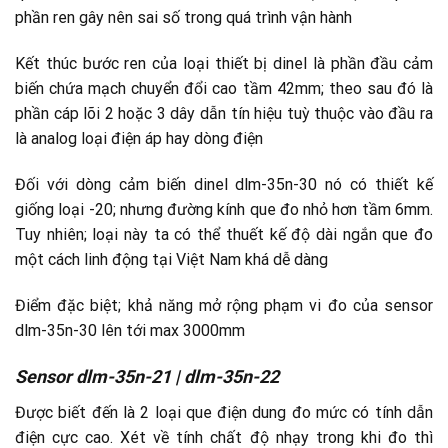
phần ren gây nên sai số trong quá trình vận hành
Kết thúc bước ren của loại thiết bị dinel là phần đầu cảm
biến chứa mạch chuyển đổi cao tầm 42mm; theo sau đó là
phần cáp lõi 2 hoặc 3 dây dẫn tín hiệu tuỳ thuộc vào đầu ra
là analog loại điện áp hay dòng điện
Đối với dòng cảm biến dinel dlm-35n-30 nó có thiết kế
giống loại -20; nhưng đường kính que đo nhỏ hơn tầm 6mm.
Tuy nhiên; loại này ta có thể thuết kế độ dài ngắn que đo
một cách linh động tại Việt Nam khá dễ dàng
Điểm đặc biệt; khả năng mở rộng phạm vi đo của sensor
dlm-35n-30 lên tới max 3000mm
Sensor dlm-35n-21 | dlm-35n-22
Được biết đến là 2 loại que điện dung đo mức có tính dẫn
điện cực cao. Xét về tính chất độ nhạy trong khi đo thì