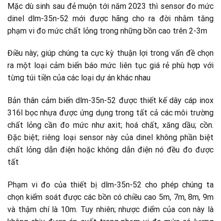
Mặc dù sinh sau đẻ muộn tới năm 2023 thì sensor đo mức
dinel dlm-35n-52 mới được hãng cho ra đời nhằm tăng
phạm vi đo mức chất lỏng trong những bồn cao trên 2-3m
Điều này; giúp chúng ta cực kỳ thuận lợi trong vấn đề chọn
ra một loại cảm biến báo mức liên tục giá rẻ phù hợp với
từng túi tiền của các loại dự án khác nhau
Bản thân cảm biến dlm-35n-52 được thiết kế dây cáp inox
316l bọc nhựa được ứng dụng trong tất cả các môi trường
chất lỏng cần đo mức như axit; hoá chất, xăng dầu; cồn.
Đặc biệt; riêng loại sensor này của dinel không phần biệt
chất lỏng dẫn điện hoặc không dẫn điện nó đều đo được
tất
Phạm vi đo của thiết bị dlm-35n-52 cho phép chúng ta
chọn kiểm soát được các bồn có chiều cao 5m, 7m, 8m, 9m
và thậm chí là 10m. Tuy nhiên; nhược điểm của con này là