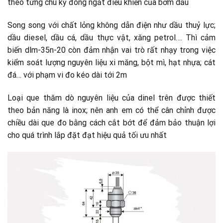
theo từng chu kỳ đóng ngắt điều khiển của bơm dầu
Song song với chất lỏng không dẫn điện như dầu thuỷ lực;
dầu diesel, dầu cá, dầu thực vật, xăng petrol…. Thì cảm
biến dlm-35n-20 còn đảm nhận vai trò rất nhạy trong việc
kiểm soát lượng nguyên liệu xi măng, bột mì, hạt nhựa; cát
đá… với phạm vi đo kéo dài tới 2m
Loại que thăm dò nguyên liệu của dinel trên được thiết
theo bản năng là inox; nên anh em có thể cân chỉnh được
chiều dài que đo bằng cách cắt bớt để đảm bảo thuận lợi
cho quá trình lắp đặt đạt hiệu quả tối ưu nhất