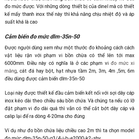
đo mức được. Với những dòng thiết bị của dinel mà có thiết
kế mấy thanh inox thế này thì khả năng chịu nhiệt độ và áp
suất khá là cao
Cảm biến đo mức dlm-35n-50
Được người dùng xem như một thước đo khoảng cách cách
vật liệu rặn với phạm vi bồn chừa có thể lên tới max
6000mm. Điều này có nghĩa là ở các phạm vi
đo mức xi
măng
, cát đá hay bột, hạt nhựa tầm 2m, 3m, 4m ,5m; 6m
đều dùng được cảm biến dlm-35n-50
Loại này được thiết kế đầu cảm biến kết nối với sợi dây cáp
inox kéo dài theo chiều sâu bồn chứa. Và chúng ta nếu có lỡ
đặt phạm vi đo dài quá thì vẫn có thể cắt bớt dây cáp và
calip lại để ra dòng 4-20ma cho đúng
Ví dụ như đo bồn chứa liệu chiều cao 2m thì ta chọn model
đo mức dlm-35n-50-g3/4-i-b-e2000-k2-shv