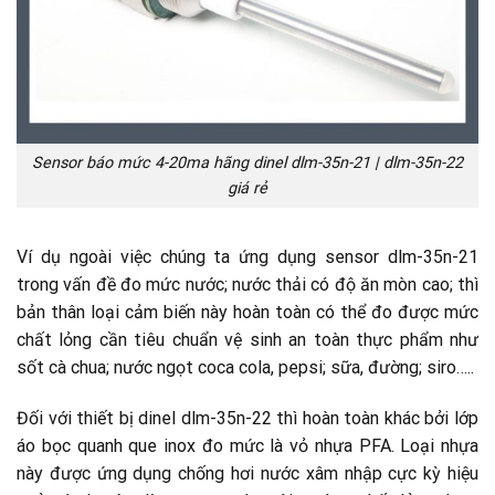
Sensor báo mức 4-20ma hãng dinel dlm-35n-21 | dlm-35n-22
giá rẻ
Ví dụ ngoài việc chúng ta ứng dụng sensor dlm-35n-21
trong vấn đề đo mức nước; nước thải có độ ăn mòn cao; thì
bản thân loại cảm biến này hoàn toàn có thể đo được mức
chất lỏng cần tiêu chuẩn vệ sinh an toàn thực phẩm như
sốt cà chua; nước ngọt coca cola, pepsi; sữa, đường; siro…..
Đối với thiết bị dinel dlm-35n-22 thì hoàn toàn khác bởi lớp
áo bọc quanh que inox đo mức là vỏ nhựa PFA. Loại nhựa
này được ứng dụng chống hơi nước xâm nhập cực kỳ hiệu