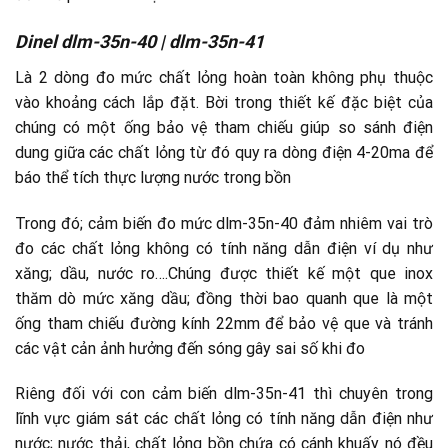
Dinel dlm-35n-40 | dlm-35n-41
Là 2 dòng đo mức chất lỏng hoàn toàn không phụ thuộc
vào khoảng cách lắp đặt. Bời trong thiết kế đặc biệt của
chúng có một ống bảo vệ tham chiếu giúp so sánh điện
dung giữa các chất lỏng từ đó quy ra dòng điện 4-20ma để
báo thể tích thực lượng nước trong bồn
Trong đó; cảm biến đo mức dlm-35n-40 đảm nhiêm vai trò
đo các chất lỏng không có tính năng dẫn điện ví dụ như
xăng; dầu, nước ro….Chúng được thiết kế một que inox
thăm dò mức xăng dầu; đồng thời bao quanh que là một
ống tham chiếu đường kính 22mm để bảo vệ que và tránh
các vật cản ảnh hưởng đến sóng gây sai số khi đo
Riêng đối với con cảm biến dlm-35n-41 thì chuyên trong
lĩnh vực giám sát các chất lỏng có tính năng dẫn điện như
nước; nước thải, chất lỏng bồn chứa có cánh khuấy nó đều