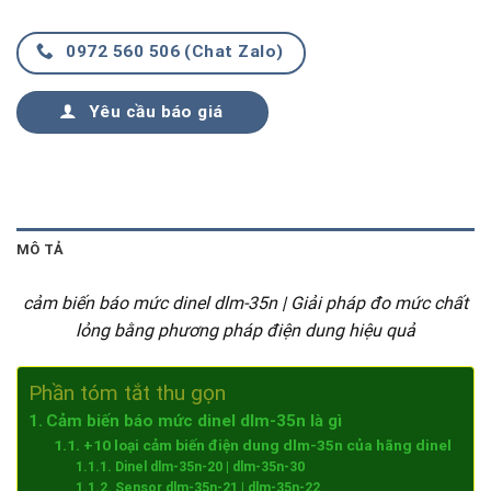
0972 560 506 (Chat Zalo)
Yêu cầu báo giá
MÔ TẢ
cảm biến báo mức dinel dlm-35n | Giải pháp đo mức chất
lỏng bằng phương pháp điện dung hiệu quả
Phần tóm tắt thu gọn
Cảm biến báo mức dinel dlm-35n là gì
+10 loại cảm biến điện dung dlm-35n của hãng dinel
Dinel dlm-35n-20 | dlm-35n-30
Sensor dlm-35n-21 | dlm-35n-22