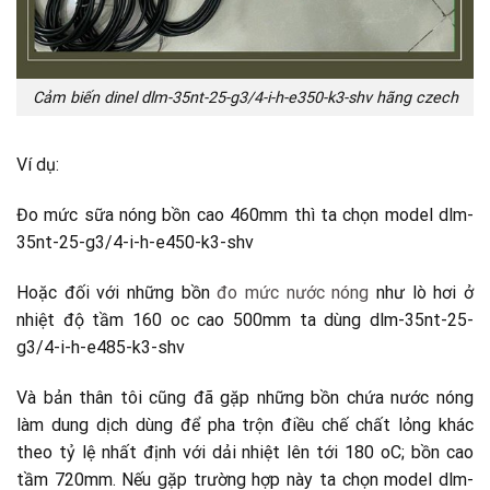
Cảm biến dinel dlm-35nt-25-g3/4-i-h-e350-k3-shv hãng czech
Ví dụ:
Đo mức sữa nóng bồn cao 460mm thì ta chọn model dlm-
35nt-25-g3/4-i-h-e450-k3-shv
Hoặc đối với những bồn
đo mức nước nóng
như lò hơi ở
nhiệt độ tầm 160 oc cao 500mm ta dùng dlm-35nt-25-
g3/4-i-h-e485-k3-shv
Và bản thân tôi cũng đã gặp những bồn chứa nước nóng
làm dung dịch dùng để pha trộn điều chế chất lỏng khác
theo tỷ lệ nhất định với dải nhiệt lên tới 180 oC; bồn cao
tầm 720mm. Nếu gặp trường hợp này ta chọn model dlm-