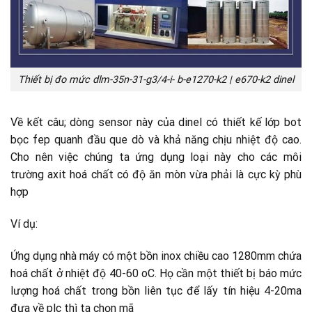
Thiết bị đo mức dlm-35n-31-g3/4-i- b-e1270-k2 | e670-k2 dinel
Về kết câu; dòng sensor này của dinel có thiết kế lớp bot
bọc fep quanh đầu que dò và khả năng chịu nhiệt độ cao.
Cho nên việc chúng ta ứng dụng loại này cho các môi
trường axit hoá chất có độ ăn mòn vừa phải là cực kỳ phù
hợp
Ví dụ:
Ứng dụng nhà máy có một bồn inox chiều cao 1280mm chứa
hoá chất ở nhiệt độ 40-60 oC. Họ cần một thiết bị báo mức
lượng hoá chất trong bồn liên tục để lấy tín hiệu 4-20ma
đưa về plc thì ta chọn mã