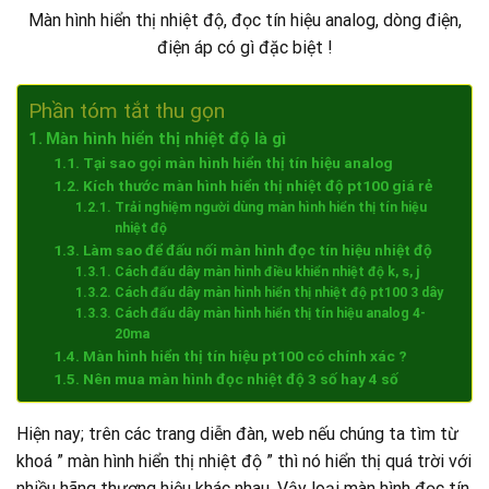
Màn hình hiển thị nhiệt độ, đọc tín hiệu analog, dòng điện,
điện áp có gì đặc biệt !
Phần tóm tắt thu gọn
Màn hình hiển thị nhiệt độ là gì
Tại sao gọi màn hình hiển thị tín hiệu analog
Kích thước màn hình hiển thị nhiệt độ pt100 giá rẻ
Trải nghiệm người dùng màn hình hiển thị tín hiệu
nhiệt độ
Làm sao để đấu nối màn hình đọc tín hiệu nhiệt độ
Cách đấu dây màn hình điều khiển nhiệt độ k, s, j
Cách đấu dây màn hình hiển thị nhiệt độ pt100 3 dây
Cách đấu dây màn hình hiển thị tín hiệu analog 4-
20ma
Màn hình hiển thị tín hiệu pt100 có chính xác ?
Nên mua màn hình đọc nhiệt độ 3 số hay 4 số
Hiện nay; trên các trang diễn đàn, web nếu chúng ta tìm từ
khoá ” màn hình hiển thị nhiệt độ ” thì nó hiển thị quá trời với
nhiều hãng thương hiệu khác nhau. Vậy loại màn hình đọc tín