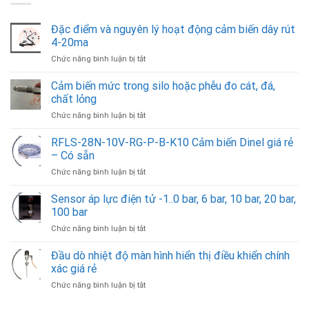
Đặc điểm và nguyên lý hoạt động cảm biến dây rút
4-20ma
ở
Chức năng bình luận bị tắt
Đặc
điểm
Cảm biến mức trong silo hoặc phễu đo cát, đá,
và
chất lỏng
nguyên
ở
Chức năng bình luận bị tắt
lý
Cảm
hoạt
biến
RFLS-28N-10V-RG-P-B-K10 Cảm biến Dinel giá rẻ
động
mức
cảm
– Có sẵn
trong
biến
ở
Chức năng bình luận bị tắt
silo
dây
RFLS-
hoặc
rút
28N-
Sensor áp lực điện tử -1..0 bar, 6 bar, 10 bar, 20 bar,
phễu
4-
10V-
đo
100 bar
20ma
RG-
cát,
ở
Chức năng bình luận bị tắt
P-
đá,
Sensor
B-
chất
áp
Đầu dò nhiệt độ màn hình hiển thị điều khiển chính
K10
lỏng
lực
Cảm
xác giá rẻ
điện
biến
ở
Chức năng bình luận bị tắt
tử
Dinel
Đầu
-1..0
giá
dò