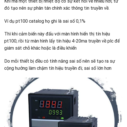
Khi mà một thiết bị nhiệt độ có sự kết nối về nhiều nơi; từ
đó tạo nên sự phân tán chính xác thông tin truyền về.
Ví dụ pt100 catalog họ ghi là sai số 0,1%
Thì khi cảm biến này đấu với màn hình hiển thị tín hiệu
pt100; rồi từ màn hình lấy tín hiệu 4-20ma truyền về plc để
giám sát chỗ khác hoặc là điều khiển
Do mỗi thiết bị đều có tính năng sai số nên sẽ tạo ra sự
cộng hưởng làm chậm tín hiệu truyền đi; sai số lớn hơn