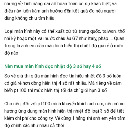
nhưng về tính năng sai số hoàn toàn có sự khác biệt; và
điều này luôn kàm ảnh hưởng đến kết quả đo nếu người
dùng không chịu tìm hiểu
Loại màn hình này có thể xuất xứ từ trung quốc, taiwan, thổ
nhĩ kỳ hoặc một vài nước châu âu G7 như italy, pháp….. Quan
trọng là anh em cần màn hình hiển thị nhiệt độ giá rẻ ở mức
độ nào
Nên mua màn hình đọc nhiệt độ 3 số hay 4 số
So về giá thì giữa màn hình đọc tín hiệu nhiệt độ 3 số luôn
có giá rẻ hơn dòng hiển thị 4 số rất nhiều. Mà riêng về cảm
biến pt100 thì mức hiển thị tối đa chỉ giới hạn 3 số
Cho nên; đối với pt100 mình khuyến khích anh em; nên có xu
hướng ứng dụng màn hình hiển thị nhiệt độ loại 3 số để tiết
kiệm chi phí cho công ty. Về cùng 1 hãng thì anh em yên tâm
độ chính xác như nhau cả thôi