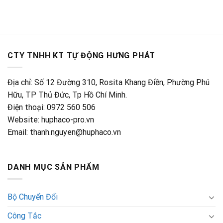
bar,
rẻ
nhiệt
6
–
độ
bar,
Có
màn
10
sẵn
hình
bar,
hiển
20
thị
bar,
CTY TNHH KT TỰ ĐỘNG HƯNG PHÁT
điều
100
khiển
bar
chính
Địa chỉ: Số 12 Đường 310, Rosita Khang Điền, Phường Phú
xác
giá
Hữu, TP Thủ Đức, Tp Hồ Chí Minh.
rẻ
Điện thoại: 0972 560 506
Website: huphaco-pro.vn
Email: thanh.nguyen@huphaco.vn
DANH MỤC SẢN PHẨM
Bộ Chuyển Đổi
Công Tắc