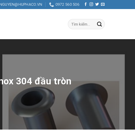
.NGUYEN@HUPHACO.VN
0972 560 506
Tìm
kiếm:
inox 304 đầu tròn