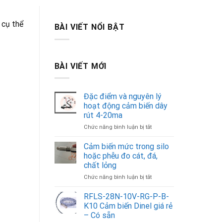
 cụ thể
BÀI VIẾT NỔI BẬT
BÀI VIẾT MỚI
Đặc điểm và nguyên lý
hoạt động cảm biến dây
rút 4-20ma
ở
Chức năng bình luận bị tắt
Đặc
điểm
Cảm biến mức trong silo
và
hoặc phễu đo cát, đá,
nguyên
chất lỏng
lý
ở
Chức năng bình luận bị tắt
hoạt
Cảm
động
biến
cảm
RFLS-28N-10V-RG-P-B-
mức
biến
K10 Cảm biến Dinel giá rẻ
trong
dây
– Có sẵn
silo
rút