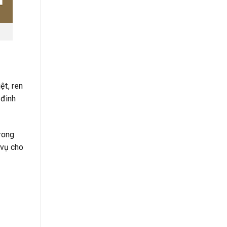
ệt, ren
 đinh
rong
 vụ cho