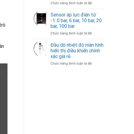
ở
Chức năng bình luận bị tắt
hoặc
4-
RFLS-
phễu
20ma
28N-
đo
Sensor áp lực điện tử
10V-
cát,
-1..0 bar, 6 bar, 10 bar, 20
RG-
đá,
trò
bar, 100 bar
P-
chất
ở
Chức năng bình luận bị tắt
B-
lỏng
Sensor
K10
áp
Cảm
Đầu dò nhiệt độ màn hình
án
lực
biến
hiển thị điều khiển chính
điện
Dinel
xác giá rẻ
tử
giá
ở
Chức năng bình luận bị tắt
-1..0
rẻ
Đầu
bar,
–
dò
6
Có
nhiệt
bar,
sẵn
độ
10
màn
bar,
hình
20
hiển
bar,
thị
100
điều
bar
khiển
chính
xác
giá