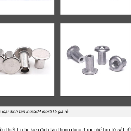
loại đinh tán inox304 inox316 giá rẻ
hiều thiết bị phụ kiện đinh tán thông dụng được chế tạo từ sắt, đ