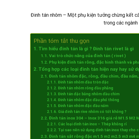
Đinh tán nhôm – Một phụ kiện tưởng chừng kết cấu
trong các ngành
Phần tóm tắt thu gọn
Tìm hiểu đinh tán là gì ? Đinh tán rivet là gì
Vai trò chức năng của đinh tán ( rivet )
Phụ kiện đinh tán rỗng, đặc hình thành và phá
Tổng hợp các loại đinh tán hiện nay hay sử 
Đinh tán nhôm đặc, rỗng, đầu chìm, đầu nấm,
Đinh tán nhôm đầu tròn đặc
Đinh tán nhôm rỗng đầu phẳng
Đinh tán đặc bằng nhôm đầu chìm
Đinh tán nhôm đặc đầu phổ thông
Đinh tán nhôm đặc đầu nấm
Giá đinh tán rive nhôm có tốt không ?
Đinh tán inox 304 – Inox 316 giá rẻ M1.5 M2
Các loại đinh tán inox – Thép không rỉ
Tại sao nên sử dụng đinh tán inox thay cho 
Đinh tán sắt rỗng đặc m1.5 m2 m2.5 m3 m4