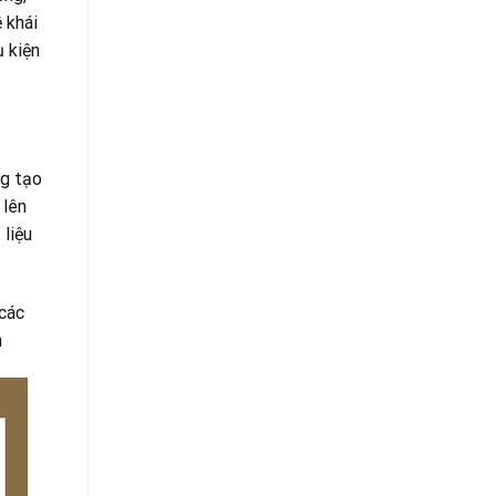
 khái
ụ kiện
ng tạo
 lên
liệu
 các
h