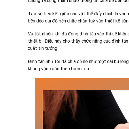
Chúng ta cùng tham khảo thông tin chia sẻ bên dư
Tạo sự liên kết giữa các vật thể đấy chính là vai
bền dẻo dai độ bền chắc chắn tuỳ vào thiết kế từn
Và tất nhiên; khi đã đóng đinh tán vào thì sẽ khôn
thiết bị. Điều này cho thấy chức năng của đinh tán
xuất tin tưởng
Đinh tán như tôi đã chia sẻ nó như một cái bu lôn
không vặn xoắn theo bước ren