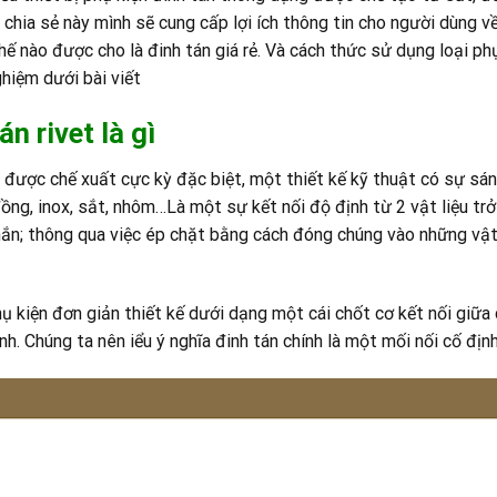
chia sẻ này mình sẽ cung cấp lợi ích thông tin cho người dùng về
thế nào được cho là đinh tán giá rẻ. Và cách thức sử dụng loại ph
ghiệm dưới bài viết
án rivet là gì
được chế xuất cực kỳ đặc biệt, một thiết kế kỹ thuật có sự sá
ồng, inox, sắt, nhôm…Là một sự kết nối độ định từ 2 vật liệu trở
ắn; thông qua việc ép chặt bằng cách đóng chúng vào những vật 
ụ kiện đơn giản thiết kế dưới dạng một cái chốt cơ kết nối giữa
h. Chúng ta nên iểu ý nghĩa đinh tán chính là một mối nối cố địn