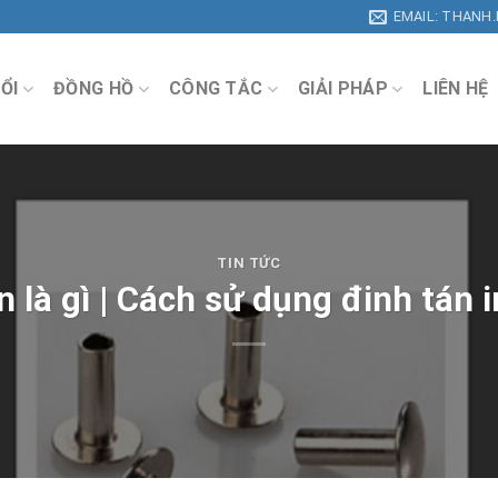
EMAIL: THANH
ỔI
ĐỒNG HỒ
CÔNG TẮC
GIẢI PHÁP
LIÊN HỆ
TIN TỨC
n là gì | Cách sử dụng đinh tán 