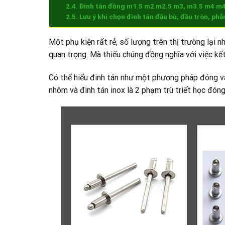
Đinh tán đồng m1.5 m2 m2.5 m3, m3.5 m4 m
Lưu ý khi chọn đinh tán đầu bù, đầu tròn, phẳ
Một phụ kiện rất rẻ, số lượng trên thị trường lại 
quan trọng. Mà thiếu chúng đồng nghĩa với việc kết
Có thể hiểu đinh tán như một phương pháp đóng vai
nhôm và đinh tán inox là 2 phạm trù triết học đóng