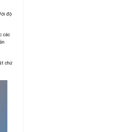
Với độ
c các
sản
ặt chứ