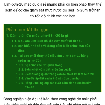
Ulm-53n-20 mặc dù giá rẻ nhưng phải có biện pháp thay thế
sớm để cơ chế giám sát mực nước độ sâu 15-20m trở nên
có tốc độ chính xác cao hơn
Phần tóm tắt thu gọn
Cảm biến đo mức ulm-53n-20 là gì
Siêu âm ulm-53n dải đo 20m xuất xứ từ đâu
Bạn hiểu thế nào về dòng cảm biến arlm-70n của
dinel
Tại sao phải thay thế siêu âm ulm-53n-20 bằng
radar arlm-70n
Độ chính xác rất quan trọng
Điểm chết cảm biến siêu âm quá lớn
Điểm tương quan trong vấn đề thiết kế ulm-53n-20
Vấn đề lắp đặt radar trở nên đơn giản hơn
Hãng Dinel ngưng sản xuất cảm biến siêu âm ulm-
53n-20
Công nghiệp hiện đại sẽ kéo theo công nghệ đo mức phải
luôn thích nghi và đáp ứng với các tiêu chí giám sát mà các