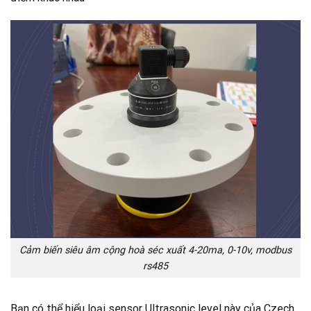
Cảm biến siêu âm cộng hoà séc xuất 4-20ma, 0-10v, modbus
rs485
Bạn có thể hiểu loại sensor Ultrasonic level này của Czech