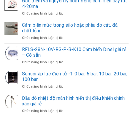
Đặc điểm và nguyên lý hoạt động cảm biến dây rút
4-20ma
ở
Chức năng bình luận bị tắt
Đặc
điểm
Cảm biến mức trong silo hoặc phễu đo cát, đá,
và
chất lỏng
nguyên
ở
Chức năng bình luận bị tắt
lý
Cảm
hoạt
biến
RFLS-28N-10V-RG-P-B-K10 Cảm biến Dinel giá rẻ
động
mức
cảm
– Có sẵn
trong
biến
ở
Chức năng bình luận bị tắt
silo
dây
RFLS-
hoặc
rút
28N-
Sensor áp lực điện tử -1..0 bar, 6 bar, 10 bar, 20 bar,
phễu
4-
10V-
đo
100 bar
20ma
RG-
cát,
ở
Chức năng bình luận bị tắt
P-
đá,
Sensor
B-
chất
áp
Đầu dò nhiệt độ màn hình hiển thị điều khiển chính
K10
lỏng
lực
Cảm
xác giá rẻ
điện
biến
ở
Chức năng bình luận bị tắt
tử
Dinel
Đầu
-1..0
giá
dò
bar,
rẻ
nhiệt
6
–
độ
bar,
Có