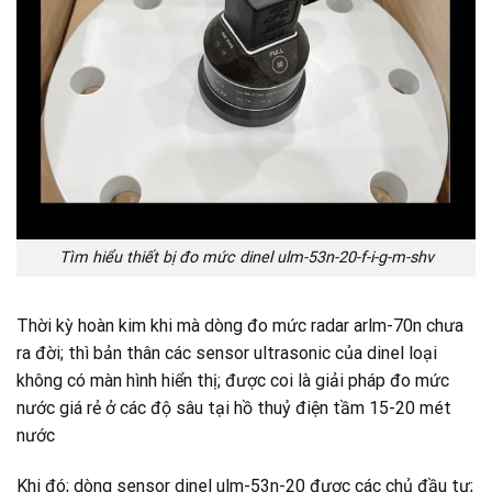
Tìm hiểu thiết bị đo mức dinel ulm-53n-20-f-i-g-m-shv
Thời kỳ hoàn kim khi mà dòng đo mức radar arlm-70n chưa
ra đời; thì bản thân các sensor ultrasonic của dinel loại
không có màn hình hiển thị; được coi là giải pháp đo mức
nước giá rẻ ở các độ sâu tại hồ thuỷ điện tầm 15-20 mét
nước
Khi đó; dòng sensor dinel ulm-53n-20 được các chủ đầu tư;