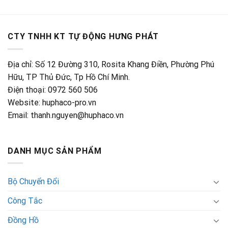
màn
10
sẵn
hình
bar,
hiển
20
thị
bar,
CTY TNHH KT TỰ ĐỘNG HƯNG PHÁT
điều
100
khiển
bar
chính
Địa chỉ: Số 12 Đường 310, Rosita Khang Điền, Phường Phú
xác
giá
Hữu, TP Thủ Đức, Tp Hồ Chí Minh.
rẻ
Điện thoại: 0972 560 506
Website: huphaco-pro.vn
Email: thanh.nguyen@huphaco.vn
DANH MỤC SẢN PHẨM
Bộ Chuyển Đổi
Công Tắc
Đồng Hồ