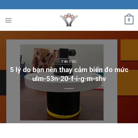
Skip
to
content
0
TIN TỨC
5 lý do bạn nên thay cảm biến đo mức
ulm-53n-20-f-i-g-m-shv