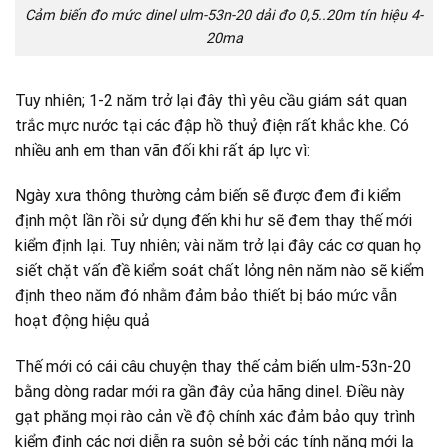
Cảm biến đo mức dinel ulm-53n-20 dải đo 0,5..20m tín hiệu 4-
20ma
Tuy nhiên; 1-2 năm trở lại đây thì yêu cầu giám sát quan
trắc mực nước tại các đập hồ thuỷ điện rất khắc khe. Có
nhiều anh em than vãn đối khi rất áp lực vì:
Ngày xưa thông thường cảm biến sẽ được đem đi kiểm
định một lần rồi sử dụng đến khi hư sẽ đem thay thế mới
kiểm định lại. Tuy nhiên; vài năm trở lại đây các cơ quan họ
siết chặt vấn đề kiểm soát chất lỏng nên năm nào sẽ kiểm
định theo năm đó nhằm đảm bảo thiết bị báo mức vẫn
hoạt động hiệu quả
Thế mới có cái câu chuyện thay thế cảm biến ulm-53n-20
bằng dòng radar mới ra gần đây của hãng dinel. Điều này
gạt phăng mọi rào cản về độ chính xác đảm bảo quy trình
kiểm định các nơi diễn ra suôn sẻ bởi các tính năng mới lạ