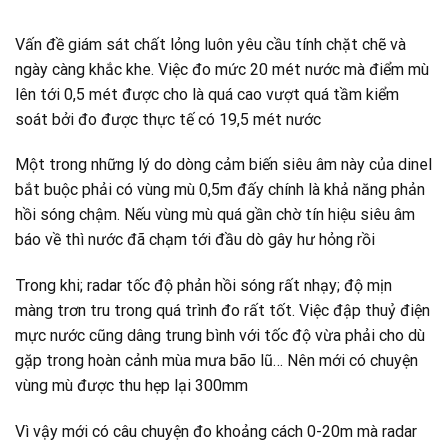
Vấn đề giám sát chất lỏng luôn yêu cầu tính chặt chẽ và
ngày càng khắc khe. Việc đo mức 20 mét nước mà điểm mù
lên tới 0,5 mét được cho là quá cao vượt quá tầm kiểm
soát bởi đo được thực tế có 19,5 mét nước
Một trong những lý do dòng cảm biến siêu âm này của dinel
bắt buộc phải có vùng mù 0,5m đấy chính là khả năng phản
hồi sóng chậm. Nếu vùng mù quá gần chờ tín hiệu siêu âm
báo về thì nước đã chạm tới đầu dò gây hư hỏng rồi
Trong khi; radar tốc độ phản hồi sóng rất nhạy; độ mịn
màng trơn tru trong quá trình đo rất tốt. Việc đập thuỷ điện
mực nước cũng dâng trung bình với tốc độ vừa phải cho dù
gặp trong hoàn cảnh mùa mưa bão lũ… Nên mới có chuyện
vùng mù được thu hẹp lại 300mm
Vì vậy mới có câu chuyện đo khoảng cách 0-20m mà radar