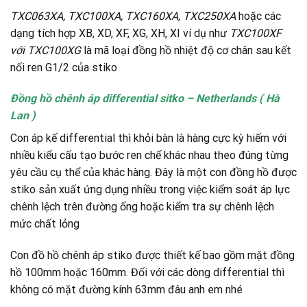
TXC063XA, TXC100XA, TXC160XA, TXC250XA
hoặc các
dạng tích hợp XB, XD, XF, XG, XH, XI ví dụ như
TXC100XF
với TXC100XG
là mã loại đồng hồ nhiệt độ cơ chân sau kết
nối ren G1/2 của stiko
Đồng hồ chênh áp differential sitko – Netherlands ( Hà
Lan )
Con áp kế differential thì khỏi bàn là hàng cực kỳ hiếm với
nhiều kiểu cấu tạo bước ren chế khác nhau theo đúng từng
yêu cầu cụ thể của khác hàng. Đây là một con đồng hồ được
stiko sản xuất ứng dụng nhiều trong việc kiểm soát áp lực
chênh lệch trên đường ống hoặc kiểm tra sự chênh lệch
mức chất lỏng
Con đồ hồ chênh áp stiko được thiết kế bao gồm mặt đồng
hồ 100mm hoặc 160mm. Đối với các dòng differential thì
không có mặt đường kính 63mm đâu anh em nhé