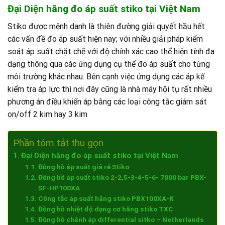
Đại Diện hãng đo áp suất stiko tại Việt Nam
Stiko được mệnh danh là thiên đường giải quyết hầu hết
các vấn đề đo áp suất hiện nay; với nhiều giải pháp kiểm
soát áp suất chặt chẽ với độ chính xác cao thể hiện tính đa
dạng thông qua các ứng dụng cụ thể đo áp suất cho từng
môi trường khác nhau. Bên cạnh việc ứng dụng các áp kế
kiểm tra áp lực thì nơi đây cũng là nhà máy hội tụ rất nhiều
phương án điều khiển áp bằng các loại công tắc giám sát
on/off 2 kim hay 3 kim
Phần tóm tắt thu gọn
Đại Diện hãng đo áp suất stiko tại Việt Nam
Đồng hồ áp suất giá rẻ Stiko
Đồng hồ áp suất stiko 2-2,5-3-4-5-6- 7000 bar PBX-
SF-HP100XA
Công tắc áp suất hãng stiko PBX100XA-K
Đồng hồ nhiệt độ dạng cơ hãng stiko TXC
Đồng hồ chênh áp differential sitko – Netherlands