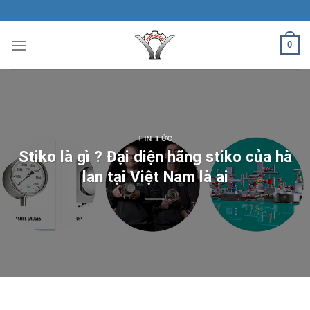
Skip
to
content
0
TIN TỨC
Stiko là gì ? Đại diện hãng stiko của hà
lan tại Việt Nam là ai