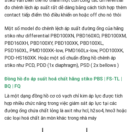
stiko vẫn biến thể nó thành một con công tắc differential
đo chênh lệch áp suất rất dễ dàng bằng cách tích hợp thêm
contact tiếp điểm thô điều khiển on hoặc off cho nó thôi
Một số model đo chênh lệch áp suất đường ống của hãng
stiko như differential PBD100XN, PBD160XO, PBD100XM,
PBD160XH, PBD100XY, PBD100XK, PBD100XL,
PSD160XL, PMD100XK-low, PMD160Lx-low, POD100XK,
POD-HS160XK. Hoặc một số chuẩn đồng hồ chênh áp
stiko như PCD, PDD (1x diaphragm), PSD ( 2x bellows )
Đồng hồ đo áp suất hoá chất hãng stiko PBS | FS-TL |
BQ | FQ
Là một dạng đồng hồ cơ có vạch chỉ kim áp lực được tích
hợp nhiều chức năng trong việc giám sát áp lực tại các
đường ống chứa chất lỏng là axit như hcl, h2so4, hno3 hoặc
các loại hoá chất ăn mòn khác trong nhà máy