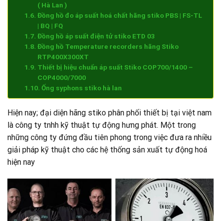
( Hà Lan )
Đồng hồ đo áp suất hoá chất hãng stiko PBS | FS-TL
| BQ | FQ
Đồng hồ áp suất điện tử stiko ETD 03
Đồng hồ Temperature recorders hãng Stiko
RTP400X300XT
Thiết bị hiệu chuẩn áp suất Stiko COP700/1400 –
COP4000/7000
Ống syphons stiko hà lan
Hiện nay; đại diện hãng stiko phân phối thiết bị tại việt nam
là công ty tnhh kỹ thuật tự động hưng phát. Một trong
những công ty đứng đầu tiên phong trong việc đưa ra nhiều
giải pháp kỹ thuật cho các hệ thống sản xuất tự động hoá
hiện nay