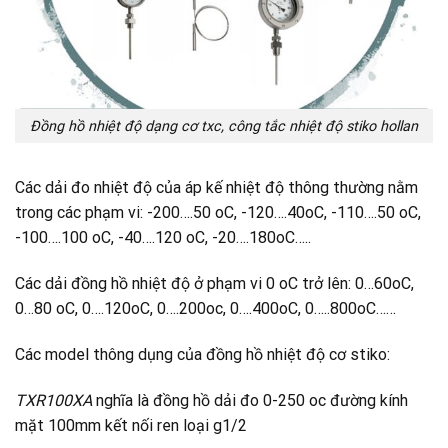
Đồng hồ nhiệt độ dạng cơ txc, công tắc nhiệt độ stiko hollan
Các dải đo nhiệt độ của áp kế nhiệt độ thông thường nằm
trong các phạm vi: -200….50 oC, -120….40oC, -110….50 oC,
-100….100 oC, -40….120 oC, -20….180oC…..
Các dải đồng hồ nhiệt độ ở phạm vi 0 oC trở lên: 0…60oC,
0…80 oC, 0….120oC, 0….200oc, 0….400oC, 0…..800oC……
Các model thông dụng của đồng hồ nhiệt độ cơ stiko:
TXR100XA
nghĩa là đồng hồ dải đo 0-250 oc đường kính
mặt 100mm kết nối ren loại g1/2