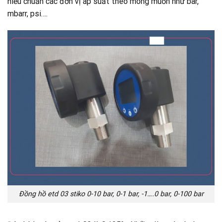
hiểu chuẩn các đơn vị áp suất theo mong muốn như bar,
mbarr, psi….
Đồng hồ etd 03 stiko 0-10 bar, 0-1 bar, -1….0 bar, 0-100 bar