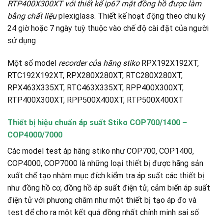
RTP400X300XT với thiết kế ip67 mặt đồng hồ được làm
bằng chất liệu
plexiglass. Thiết kế hoạt động theo chu kỳ
24 giờ hoặc 7 ngày tuỳ thuộc vào chế độ cài đặt của người
sử dụng
Một số model
recorder của hãng stiko
RPX192X192XT,
RTC192X192XT, RPX280X280XT, RTC280X280XT,
RPX463X335XT, RTC463X335XT, RPP400X300XT,
RTP400X300XT, RPP500X400XT, RTP500X400XT
Thiết bị hiệu chuẩn áp suất Stiko COP700/1400 –
COP4000/7000
Các model test áp hãng stiko như COP700, COP1400,
COP4000, COP7000 là những loại thiết bị được hãng sản
xuất chế tạo nhằm mục đích kiểm tra áp suất các thiết bị
như đồng hồ cơ, đồng hồ áp suất điện tử, cảm biến áp suất
điện tử với phương châm như một thiết bị tạo áp đo và
test để cho ra một kết quả đồng nhất chính minh sai số