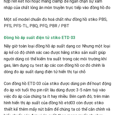
hợp ren kết nối hoặc màng clamp để ngăn chặn sự xâm
nhập của chất lỏng ăn mòn truyền trực tiếp vào đồng hồ đo
Một số model chuẩn đo hoá chất như đồng hồ stiko PBS,
PFS, PFS-TL, PBQ, PFQ, PBR / PBT
Đồng hồ áp suất điện tử stiko ETD 03
Nãy giờ toàn loại đồng hồ áp suất dạng cơ. Nhưng một loại
áp kế có độ chính xác cao được hãng stiko sản xuất giúp
người dùng có thể kiểm tra suất trong các môi trường khí
gas, làm dụng cụ test áp các con đồng hồ cơ đó chính là
dòng đo áp suất dạng điện tử hiển thị tại chỗ
Con đồng hồ ETD 03 của stiko được dùng pin để hoạt động
đo áp với tuổi thọ pin rất lâu dùng được 3-5 năm tuỳ vào
việc đo áp của chúng ta ít hay nhiều. Bên cạnh đó; trên màn
hình hiển thị áp suất của đồng hồ etd03 còn được stiko
thiết kế thêm mấy nút bấm để chúng ta có thể căn chỉnh và