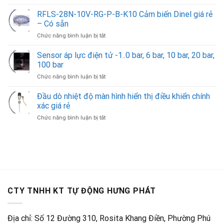
Cảm
hoạt
biến
RFLS-28N-10V-RG-P-B-K10 Cảm biến Dinel giá rẻ
động
mức
cảm
– Có sẵn
trong
biến
ở
Chức năng bình luận bị tắt
silo
dây
RFLS-
hoặc
rút
28N-
Sensor áp lực điện tử -1..0 bar, 6 bar, 10 bar, 20 bar,
phễu
4-
10V-
đo
100 bar
20ma
RG-
cát,
ở
Chức năng bình luận bị tắt
P-
đá,
Sensor
B-
chất
áp
Đầu dò nhiệt độ màn hình hiển thị điều khiển chính
K10
lỏng
lực
Cảm
xác giá rẻ
điện
biến
ở
Chức năng bình luận bị tắt
tử
Dinel
Đầu
-1..0
giá
dò
bar,
rẻ
nhiệt
6
–
độ
bar,
Có
màn
10
sẵn
hình
bar,
hiển
20
thị
bar,
CTY TNHH KT TỰ ĐỘNG HƯNG PHÁT
điều
100
khiển
bar
chính
Địa chỉ: Số 12 Đường 310, Rosita Khang Điền, Phường Phú
xác