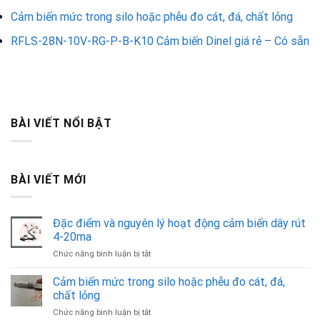
Cảm biến mức trong silo hoặc phễu đo cát, đá, chất lỏng
RFLS-28N-10V-RG-P-B-K10 Cảm biến Dinel giá rẻ – Có sẵn
BÀI VIẾT NỔI BẬT
BÀI VIẾT MỚI
Đặc điểm và nguyên lý hoạt động cảm biến dây rút
4-20ma
ở
Chức năng bình luận bị tắt
Đặc
điểm
Cảm biến mức trong silo hoặc phễu đo cát, đá,
và
chất lỏng
nguyên
ở
Chức năng bình luận bị tắt
lý